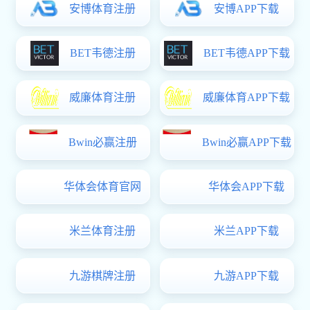
导
首页

华体汇平台官网入口概况

现任bet333官网
航
痕
蓝鲸体育（中国）官方网站,阿根廷超级杯:现任bet3
迹
33官网
姓名
职务
职责
办公电话
邮箱
薛德
院长
主持华
020-
eesxds@mail.sysu.
升
体汇平
39339914
台官网
入口行
政工
作，分
管发展
规划、
学科建
设、人
才培