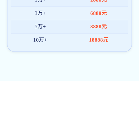
体育
建、干
部、意
识形
态、思
想政治
教育、
师德师
风、银
河体育
风廉政
建设、
文化建
设、保
密、统
战、纪
检、安
全稳
定、银
河体育
政办公
室、档