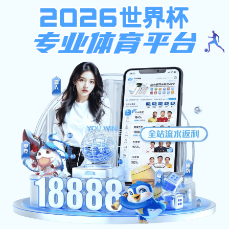
蓝鲸体育（中国）官方网站,阿根廷超级杯
Sea
English

首页
华体汇平台官网入口概况
师资力量
学生培养
银河体育群工作
科学研究
人才招聘
学生工作
对外交流
工会工作
校友园地
banner