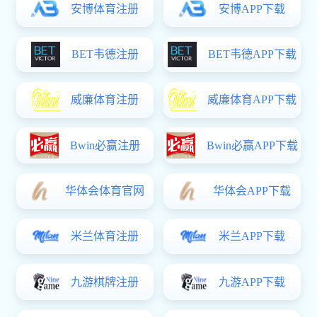
导
首页

科学研究

科研动态
航
痕
科研动态
迹
2026-01-19
我院本科生陈依玲和苏祉盈在Nature Communications发表河流热浪研究的最新成果
2025-12-07
“新时代下的中国城市发展、规划与教育”研讨会系列报道（四）：分论坛——聚焦多元议题，开拓实证前沿
2025-12-06
“新时代下的中国城市发展、规划与教育”研讨会系列报道（三）：圆桌论坛——析教育之前路，索发展新范式
2025-12-05
“新时代下的中国城市发展、规划与教育”研讨会系列报道（二）：主旨报告——融中外之智思，绘规划之新卷
2025-12-03
“新时代下的中国城市发展、规划与教育”研讨会系列报道（一）：溯四十载薪传，启大湾区新章
2025-10-30
国际科学理事会会士Michael Meadows教授应邀到我院作学术讲座
2025-10-25
我院教师林尚荣联合国内外单位在Nature Ecology and Evolution 发表未来全球植被生产力变化的最新成果
2025-10-21
我院教师王大山联合多家国内外单位在Nature Communications发表全球变绿归因的最新成果
2025-09-28
我院9位教师入选2025全球前2%顶尖科学家榜单