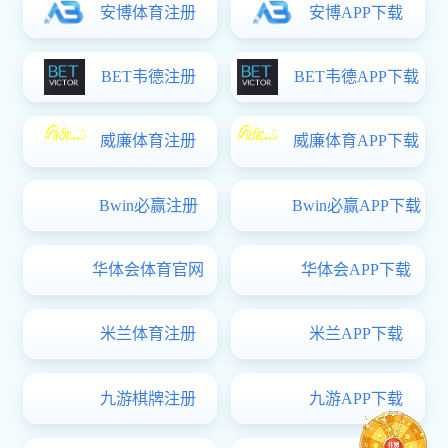
导
首页

学生培养

研究生培养

专业介绍
航
痕
专业介绍
迹
2023-12-21
自然地理学（博士、硕士）
2023-12-21
人文地理学（博士、硕士）
2023-12-21
地图学与地理信息系统（博士、硕士）
2023-12-21
地理学（城市与区域规划）（博士）
2023-12-21
资源与环境（博士）
2023-12-21
资源与环境（硕士）
2023-12-21
城乡规划学（学术学位硕士）
2023-12-21
城乡规划（专业学位硕士）