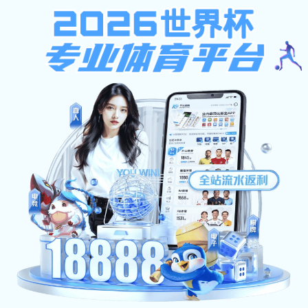
蓝鲸体育（中国）官方网站,阿根廷超级杯
Sea
English

首页
华体汇平台官网入口概况
师资力量
学生培养
银河体育群工作
科学研究
人才招聘
学生工作
对外交流
工会工作
校友园地
banner