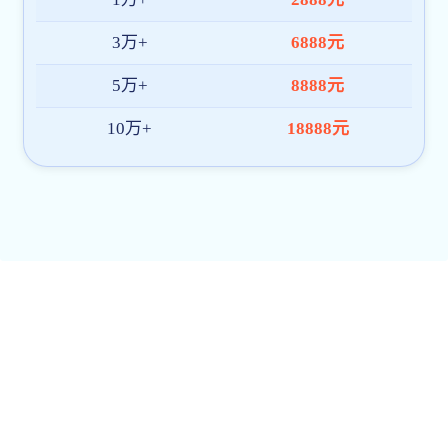
关注我们
欢迎关注华体汇平台官网入口公众号
蓝鲸体育（中国）官方网站,阿根廷超级杯教育发展基金
地址：广州大学城外环东路132号中山大学广州校区东校园